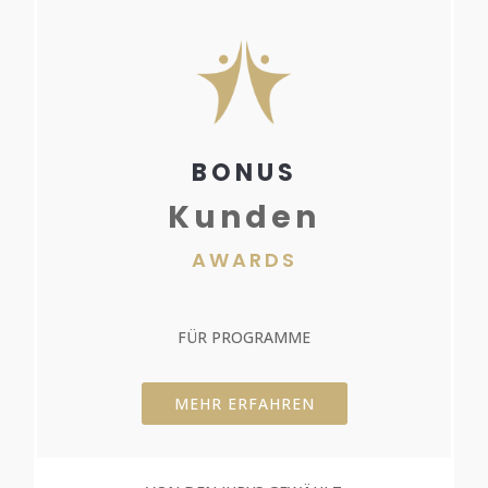
BONUS
Kunden
AWARDS
FÜR PROGRAMME
MEHR ERFAHREN