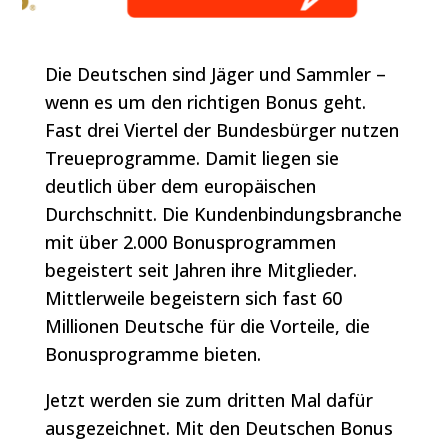
Die Deutschen sind Jäger und Sammler –
wenn es um den richtigen Bonus geht.
Fast drei Viertel der Bundesbürger nutzen
Treueprogramme. Damit liegen sie
deutlich über dem europäischen
Durchschnitt. Die Kundenbindungsbranche
mit über 2.000 Bonusprogrammen
begeistert seit Jahren ihre Mitglieder.
Mittlerweile begeistern sich fast 60
Millionen Deutsche für die Vorteile, die
Bonusprogramme bieten.
Jetzt werden sie zum dritten Mal dafür
ausgezeichnet. Mit den Deutschen Bonus