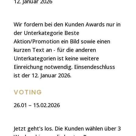
12. Januar 2026
Wir fordern bei den Kunden Awards nur in
der Unterkategorie Beste
Aktion/Promotion ein Bild sowie einen
kurzen Text an - für die anderen
Unterkategorien ist keine weitere
Einreichung notwendig. Einsendeschluss
ist der 12. Januar 2026.
VOTING
26.01 – 15.02.2026
Jetzt geht's los. Die Kunden wählen über 3